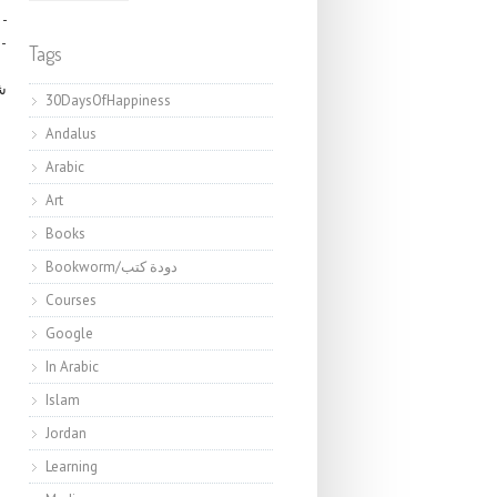
-
-
Tags
)
30DaysOfHappiness
Andalus
Arabic
Art
Books
Bookworm/دودة كتب
Courses
Google
In Arabic
Islam
Jordan
Learning