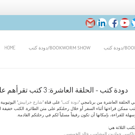
HOME
دودة كتب/BOOKWORM SHOW
ة كتب
دودة كتب - الحلقة العاشرة: 3 كتب تقرأهم على الطيارة
اليوتيوبية،
"
شارع خرابيش
" على قناة "
دودة كتب
في الحلقة العاشرة من برنامجي 
تب ممكن قراءتها أثناء السفر أو خلال رحلتكم على متن الطائرة. الكتب خفيفة 
سهلة للقراءة، بإمكانها أن تكون رفيقاً مسلياً لكم في رحلتكم القادمة
لكتب الثلاثة هي
.
خالد الخميسي
،
تاكسي حواديت المشاوير