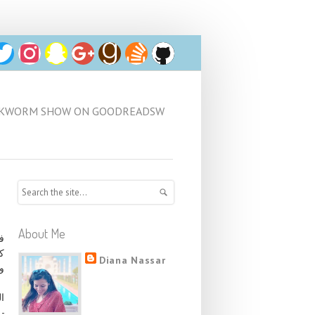
دود/BOOKWORM SHOW ON GOODREADSW
About Me
"
ك
Diana Nassar
و.
ا:
-