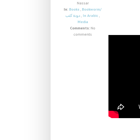
Nassar
In:
Books
,
Bookworm/
دودة كتب
,
In Arabic
,
Media
Comments:
No
comments