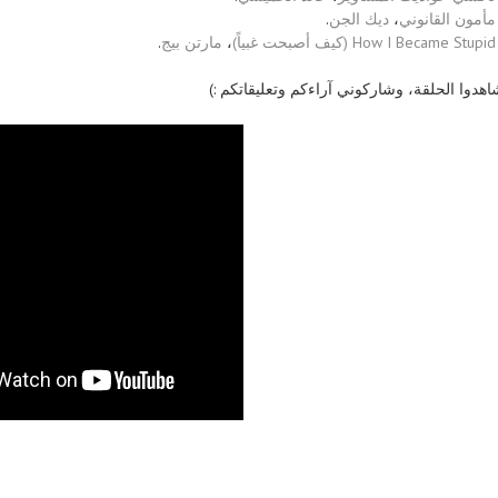
.
ديك الجن
،
مأمون القانوني
.
مارتن بيج
،
How I Became Stupid (كيف أصبحت غبياً)
شاهدوا الحلقة، وشاركوني آراءكم وتعليقاتكم :