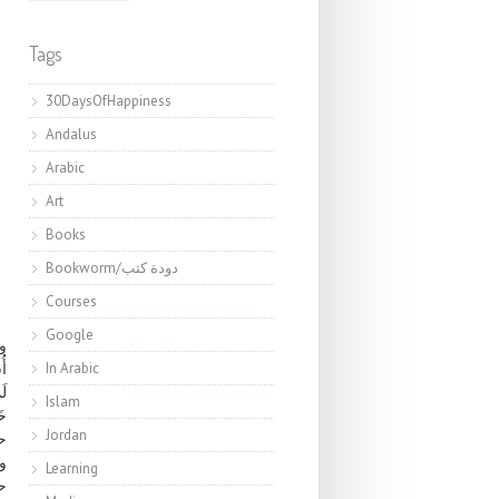
Tags
30DaysOfHappiness
Andalus
Arabic
Art
Books
Bookworm/دودة كتب
Courses
Google
وا
In Arabic
أُ
لَ
Islam
خَ
Jordan
حي
وأ
Learning
حي