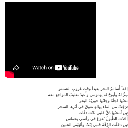
قفاً أُسامرُ البحر بعيداً وقتَ غروبِ الشمس
سِرُّ لهُ وأبوحُ له بِهمومي وأُعيدُ تقليبَ المواجع معه
مَحتُها فجأةً وخِلتُها حوريّةَ البحر
رَجَتْ من الماء بِهالةٍ تفوقُ في أثَرِها السحر
ن لَمَحتُها دَقَّ قلبي ثلاث دقّات
َخَذَت الطُّبولُ تَقرَعُ في رأسي بِحماس
ن دخَلَت الرِّقّةُ قلبي لِنْتُ وألهَبَني الحنين