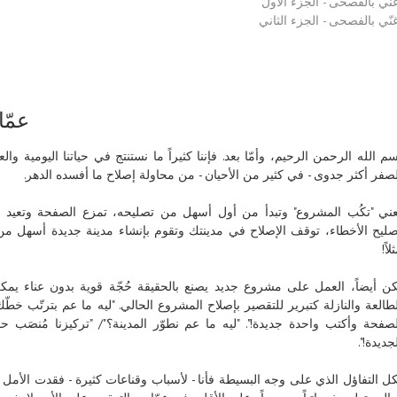
غنّي بالفصحى - الجزء الأول
غنّي بالفصحى - الجزء الثاني
عمّا
م الله الرحمن الرحيم، وأمّا بعد. فإننا كثيراً ما نستنتج في حياتنا اليومية والع
لصفر أكثر جدوى - في كثير من الأحيان - من محاولة إصلاح ما أفسده الدهر.
عني "تكُب المشروع" وتبدأ من أول أسهل من تصليحه، تمزع الصفحة وتعيد ا
صليح الأخطاء، توقف الإصلاح في مدينتك وتقوم بإنشاء مدينة جديدة أسهل من إ
لاً!
كن أيضاً، العمل على مشروع جديد يصنع بالحقيقة حُجّة قوية بدون عناء يمك
طالعة والنازلة كتبرير للتقصير بإصلاح المشروع الحالي. "ليه ما عم بترتّب خطّك
لصفحة وأكتب واحدة جديدة!". "ليه ما عم نطوّر المدينة؟"/ "تركيزنا مُنصَب ح
جديدة!".
كل التفاؤل الذي على وجه البسيطة فأنا - لأسباب وقناعات كثيرة - فقدت الأمل 