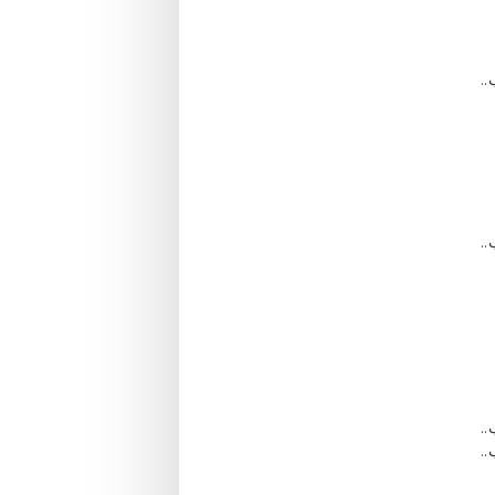
..
..
..
..