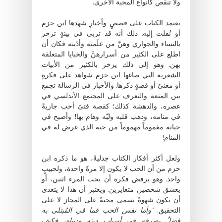
ولا تنقص كأنواع المحبة الأخرى.
يعتمد الكتاب على قصصٍ وأخبارٍ شهدها ابن حزم
أو نُقلت إليه. ذلك أنه قد تربى في بيئةٍ تزخر
بالنساء والجواري وهنَّ من علّمنه وأدّبنه فكان أن
اطلع على الكثير من أسرارهنَّ والخبايا المتعلقة
بهن. وهو إلى ذلك يزخر بالكثير من الأبيات
الشعرية التي صاغها ابن حزم شواهد على فكرةٍ
أو معنىً أو قصةٍ ذكرها. والأخبار في الرسالة تجمع
بين المتعة والتعرف على المجتمع الأندلسي في
عصره، والدهشة كذلك؛ كقصة فتىً أحب جاريةً
في منامه، وذهب قلبه ولبّه وهام بها! وأصبح في
حياته مغموماً مهموماً من حبه الذي عرض له في
المنام!
ولعل أكثر أفكار الكتاب جدليةً، هو ما ذكره ابن
حزم من أن الحب لا يكون إلا مرةً واحدة، ولحبيبٍ
واحد. وهو يرفض فكرة أن يحب المرء اثنين، أو
يعشق شخصين متغايرين. ويعتبر أن هذا لا يتعدى
أن يكون شهوةً تسمى محبةً على المجاز لا على
التحقيق.
"وأما نفس الحب فما في المُبتلى به
فضلٌ يصرفه في أسباب دينه ودنياه، فكيف