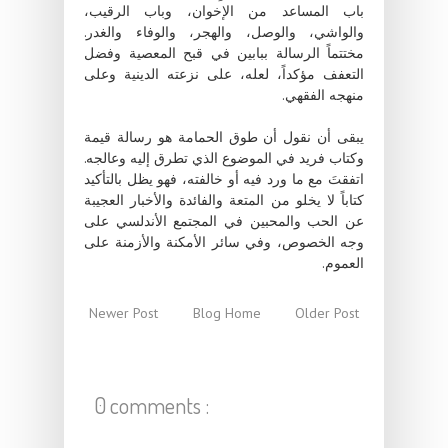
باب المساعد من الإخوان، وباب الرقيب،
والواشي، والوصل، والهجر، والوفاء والغدر.
مختتماً الرسالة ببابين في قبح المعصية وفضل
التعفف مؤكداً، لعله، على نزعته الدينية وعلى
منهجه الفقهي.
يبقى أن نقول أن طوق الحمامة هو رسالة قيمة
وكتاب فريد في الموضوع الذي تطرق إليه وعالجه.
اتفقتَ مع ما ورد فيه أو خالفته، فهو يظل بالتأكيد
كتاباً لا يخلو من المتعة والفائدة والأخبار العجيبة
عن الحب والمحبين في المجتمع الأندلسي على
وجه الخصوص، وفي سائر الأمكنة والأزمنة على
العموم.
Newer Post
Blog Home
Older Post
0 comments :