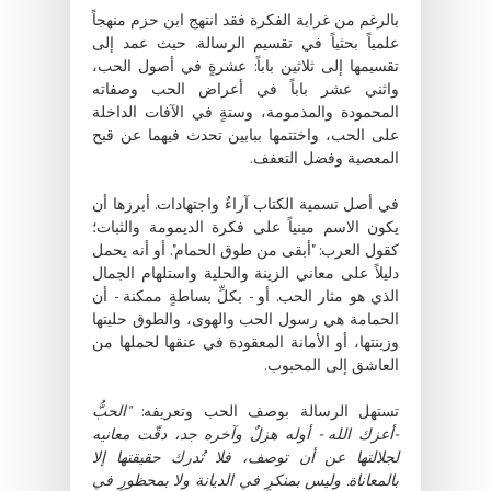
بالرغم من غرابة الفكرة فقد انتهج ابن حزم منهجاً
علمياً بحثياً في تقسيم الرسالة. حيث عمد إلى
تقسيمها إلى ثلاثين باباً: عشرةٍ في أصول الحب،
واثني عشر باباً في أعراض الحب وصفاته
المحمودة والمذمومة، وستةٍ في الآفات الداخلة
على الحب، واختتمها ببابين تحدث فيهما عن قبح
المعصية وفضل التعفف.
في أصل تسمية الكتاب آراءٌ واجتهادات. أبرزها أن
يكون الاسم مبنياً على فكرة الديمومة والثبات؛
كقول العرب: "أبقى من طوق الحمام". أو أنه يحمل
دليلاً على معاني الزينة والحلية واستلهام الجمال
الذي هو مثار الحب. أو - بكلِّ بساطةٍ ممكنة - أن
الحمامة هي رسول الحب والهوى، والطوق حليتها
وزينتها، أو الأمانة المعقودة في عنقها لحملها من
العاشق إلى المحبوب.
تستهل الرسالة بوصف الحب وتعريفه:
"الحبُّ
-أعزك الله - أوله هزلٌ وآخره جد، دقّت معانيه
لجلالتها عن أن توصف، فلا تُدرك حقيقتها إلا
بالمعاناة. وليس بمنكرٍ في الديانة ولا بمحظورٍ في