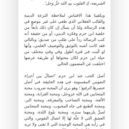
الشريعة، إذ القلوب بيد الله عزَّ وجل"
.
ويكفينا هذا الاقتباس لملاحظة النزعة الدينية
والقالب العقلاني الذي طغى على غير موضعٍ في
هذه الرسالة. ولنا أن نسأل إن كان ذلك نابعاً من
خلفية ابن حزم وفكره الديني، أو من حقيقة أنه
كتب الرسالة رداً على طلبٍ من صديق؛ وبالتالي
فقد كانت أشبه بالتوثيق والتوصيف العلمي، وأنها
لو كُتبت في فترة أطول وفي وقتٍ مختلف من
حياة ابن حزم لكان محتواها أو طريقة عرضها
اختلفت عن المضمون الحالي.
أصل الحب عند ابن حزم
"اتصالٌ بين أجزاء
النفوس المقسومة في هذه الخليقة في أصل
عنصرها الرفيع"
؛ وهو يرى أن المحبة ضروب: محبة
المتحابين في الله عزوجل، ومحبة القرابة، ومحبة
الألفة، ومحبة التصاحب والمعرفة، ومحبة البر،
ومحبة الطمع في جاه المحبوب، ومحبة المتحابين
لسرٍّ يلزمهما ستره، ومحبة بلوغ اللذة، ومحبة
العشق التي لا علّة لها إلا اتصال النفوس، والتي
في رأيه هي المحبة الوحيدة التي لا تفنى ولا تزيد