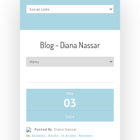
Blog ~ Diana Nassar
May
03
2014
Posted By:
Diana Nassar
In:
Andalus
,
Books
,
In Arabic
,
Reviews