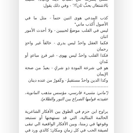
بالاشتغال بحبٍّ ثان؟!"
- وفي ذلك يقول:
كذب المدعي هوى اثنين حتماً - مثل ما في
الأصول أُكذب ماني*
ليس في القلب موضعٌ لحبيبين - ولا أحدث الأمور
اثنان
فكما العقل واحدٌ ليس يدري - خالقاً غير واحدٍ
رحمان
فكذا القلب واحدٌ. ليس يهوى - غير فردٍ مباعدٍ أو
مُدانِ
هو في شرعة المودة ذو شركٍ - بعيدٌ من صحة
الإيمان
وكذا الدين واحدٌ مستقيمٌ - وكَفورٌ من عنده دينان
-------------------------
(*ماني: متنبىء فارسي، مؤسس مذهب المانوية،
عقيدته قوامها الصراع بين النور والظلام).
يراوح ابن حزم في الطوق بين الأفكار الشاعرية
الحالمة المثالية، التي قد نستهجنها أو نستبعد
وقوعها في زمننا، وبين الأفكار الواقعية الي تبقى
لصيقة الحب في كل زمانٍ ومكان؛ كالذي ورد في