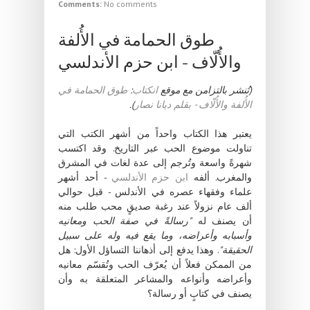
Comments:
No comments
طوق الحمامة في الأُلفة
والأُلّاف - ابن حزم الأندلسي
(تُنشر بالتزامن مع موقع
انكتاب
:
طوق الحمامة في
الأُلفة والأُلّاف - بقلم ديانا نصار
).
يعتبر هذا الكتاب واحداً من أشهر الكتب التي
تناولت موضوع الحب عبر التاريخ. وقد اكتسب
شهرةً واسعة وتُرجم إلى عدة لغات في المشرق
والمغرب. ألفه
ابن حزم الأندلسي
- أحد أشهر
علماء وفقهاء عصره في الأندلس - قبل حوالي
ألف عام نزولاً عند رغبة صديقٍ محب طلب منه
أن يصنف له
"رسالةً في صفة الحب ومعانيه
وأسبابه وأعراضه، وما يقع فيه وله على سبيل
الحقيقة"
. وهذا يدفع إلى أذهاننا التساؤل الأول: هل
من الممكن فعلاً أن يُعرّف الحب وتُقسّم معانيه
وأعراضه وأنواعه والمشاعر المتعلقة به وأن
يصنف في كتابٍ أو رسالة؟